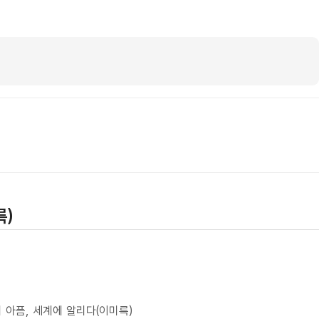
륵)
아픔, 세계에 알리다(이미륵)