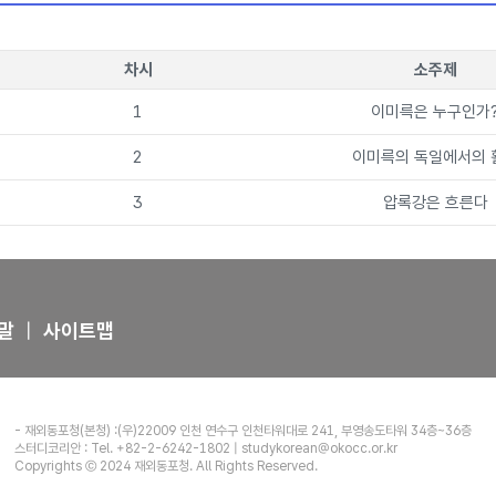
차시
소주제
1
이미륵은 누구인가
2
이미륵의 독일에서의 
3
압록강은 흐른다
말
|
사이트맵
- 재외동포청(본청) :
(우)22009 인천 연수구 인천타워대로 241, 부영송도타워 34층~36층
스터디코리안 : Tel. +82-2-6242-1802 |
studykorean@okocc.or.kr
Copyrights Ⓒ 2024 재외동포청. All Rights Reserved.