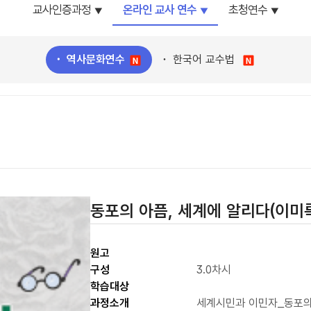
교사인증과정
온라인 교사 연수
초청연수
역사문화연수
한국어 교수법
동포의 아픔, 세계에 알리다(이미
원고
구성
3.0차시
학습대상
과정소개
세계시민과 이민자_동포의 