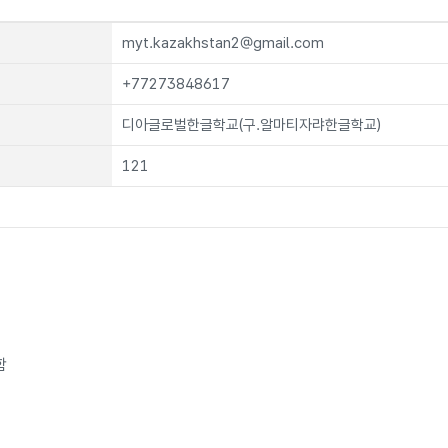
myt.kazakhstan2@gmail.com
+77273848617
디아글로벌한글학교(구.알마티자랴한글학교)
121
함