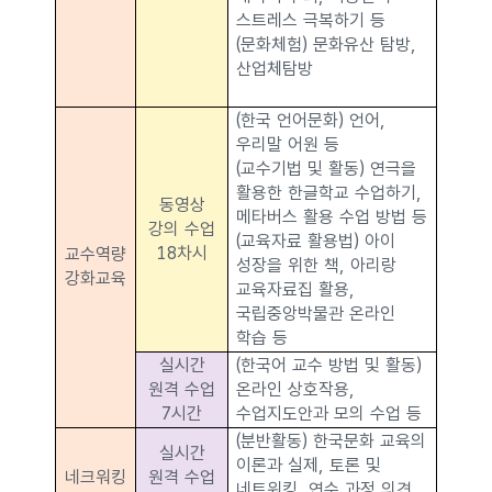
스트레스 극복하기 등
(문화체험) 문화유산 탐방,
산업체탐방
(한국 언어문화) 언어,
우리말 어원 등
(교수기법 및 활동) 연극을
활용한 한글학교 수업하기,
동영상
메타버스 활용 수업 방법 등
강의 수업
(교육자료 활용법) 아이
18차시
교수역량
성장을 위한 책, 아리랑
강화교육
교육자료집 활용,
국립중앙박물관 온라인
학습 등
실시간
(한국어 교수 방법 및 활동)
원격 수업
온라인 상호작용,
7시간
수업지도안과 모의 수업 등
(분반활동) 한국문화 교육의
실시간
이론과 실제, 토론 및
네크워킹
원격 수업
네트워킹, 연수 과정 의견