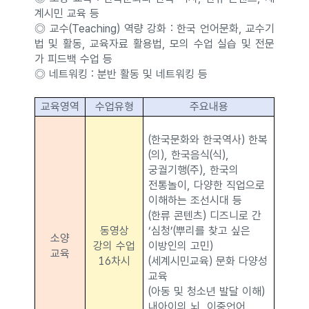
계시민 교육 등
◎ 교수(Teaching) 역량 강화 : 한국 언어문화, 교수기
법 및 활동, 교육자료 활용법, 모의 수업 실습 및 전문
가 피드백 수업 등
◎ 네트워킹 : 분반 활동 및 네트워킹 등
교육영역
수업유형
주요내용
(한국문화와 한국역사) 한복
(의), 한국음식(식),
궁궐기행(주), 한국의
전통놀이, 다양한 직업으로
이해하는 조선시대 등
(한류 콘텐츠) 디즈니로 간
동영상
‘심청’(뿌리를 찾고 싶은
소양
강의 수업
이방인의 고민)
교육
16차시
(세계시민교육) 문화 다양성
교육
(아동 및 청소년 발달 이해)
내아이의 뇌, 이중언어