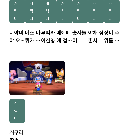
캐
캐
캐
캐
캐
캐
캐
릭
릭
릭
릭
릭
릭
릭
터
터
터
터
터
터
터
비야비
버스 바
루피와
메에메
숫자놀
야채 삼
장미 주
야 오지
퀴가 빙
어린양
에 검은
이
총사
위를 돌
마
글빙글
양
자
캐
릭
터
개구리