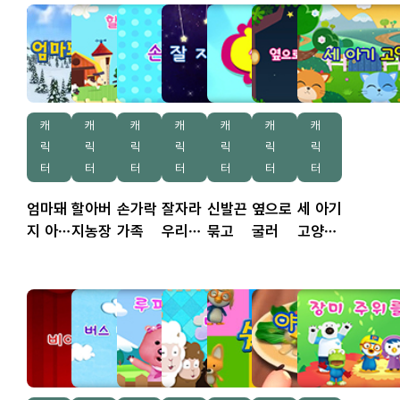
캐
캐
캐
캐
캐
캐
캐
릭
릭
릭
릭
릭
릭
릭
터
터
터
터
터
터
터
엄마돼
할아버
손가락
잘자라
신발끈
옆으로
세 아기
지 아기
지농장
가족
우리아
묶고
굴러
고양이
돼지
가
들